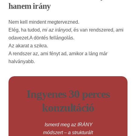
hanem irány
Nem kell mindent megtervezned.
Elég, ha tudod,
mi az irányod
, és van rendszered, ami
odavezet.A döntés fellángolás.
Az akarat a szikra.
A rendszer az, ami fényt ad, amikor a láng már
halványabb.
Ingyenes 30 perces
konzultáció
Ismerd meg az IRÁNY
módszert – a strukturált