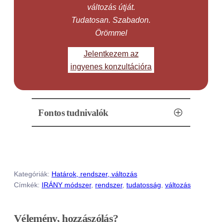
változás útját.
Tudatosan. Szabadon.
Örömmel
Jelentkezem az
ingyenes konzultációra
Fontos tudnivalók
Az ingyenes konzultáció telefonon
történik, időtartama 30 perc
Kategóriák:
Határok, rendszer, változás
Címkék:
IRÁNY módszer
, 
rendszer
, 
tudatosság
, 
változás
Vélemény, hozzászólás?