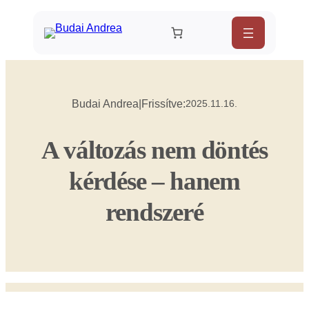
Ugrás
a
tartalomhoz
Budai Andrea
|
Frissítve:
2025.11.16.
A változás nem döntés
kérdése – hanem
rendszeré