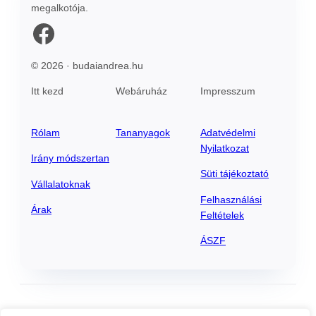
megalkotója.
Facebook
© 2026 · budaiandrea.hu
Itt kezd
Webáruház
Impresszum
Rólam
Tananyagok
Adatvédelmi
Nyilatkozat
Irány módszertan
Süti tájékoztató
Vállalatoknak
Felhasználási
Árak
Feltételek
ÁSZF