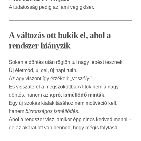
A tudatosság pedig az, ami végigkísér.
A változás ott bukik el, ahol a
rendszer hiányzik
Sokan a döntés után rögtön túl nagy lépést tesznek.
Új életmód, új cél, új napi rutin.
Az agy viszont így érzékeli:
„veszély!”
És visszaterel a megszokottba.A titok nem a nagy
döntés, hanem az
apró, ismétlődő minták
.
Egy új szokás kialakításához nem motiváció kell,
hanem
biztonságos ismétlődés
.
Ahol a rendszer visz, amikor épp nincs kedved menni –
de az akarat ott van benned, hogy mégis folytasd.