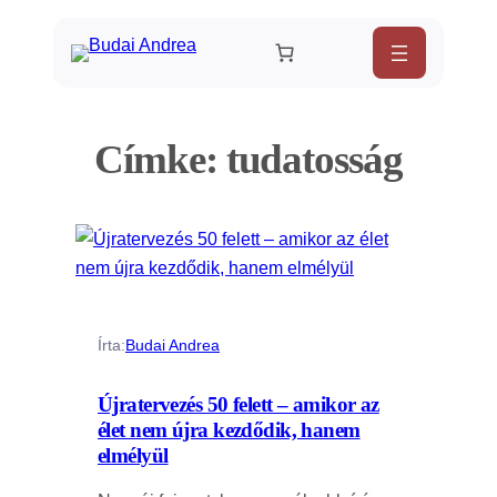
Ugrás
a
tartalomhoz
Címke:
tudatosság
Írta:
Budai Andrea
Újratervezés 50 felett – amikor az
élet nem újra kezdődik, hanem
elmélyül