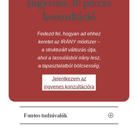
Ingyenes 30 perces
konzultáció
Fedezd fel, hogyan ad ehhez
keretet az IRÁNY módszer –
a strukturált változás útja,
ahol a lassulásból irány lesz,
a tapasztalatból bölcsesség.
Jelentkezem az
ingyenes konzultációra
Fontos tudnivalók
Az ingyenes konzultáció telefonon