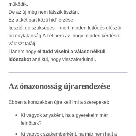
működik.
De az új még nem látszik tisztán.
Ez a „két part közti híd” érzése.
Ijesztő, de szükséges – mert minden fejlődés először
bizonytalanság.A cél nem az, hogy minden kérdésre
választ találj.
Hanem hogy
el tudd viselni a válasz nélküli
időszakot
anélkül, hogy visszafordulnál.
Az önazonosság újrarendezése
Ebben a korszakban újra kell írni a szerepeket:
Ki vagyok anyaként, ha a gyerekeim már
felnőttek?
Ki vagyok szakemberként, ha már nem hajt a