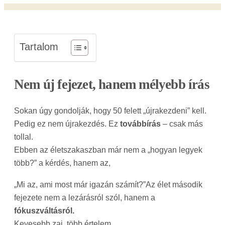
Tartalom
Nem új fejezet, hanem mélyebb írás
Sokan úgy gondolják, hogy 50 felett „újrakezdeni” kell.
Pedig ez nem újrakezdés. Ez
továbbírás
– csak más
tollal.
Ebben az életszakaszban már nem a „hogyan legyek
több?” a kérdés, hanem az,
„Mi az, ami most már igazán számít?”Az élet második
fejezete nem a lezárásról szól, hanem a
fókuszváltásról.
Kevesebb zaj, több értelem.