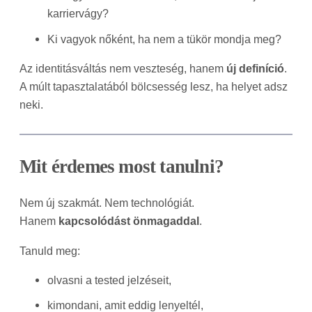
karriervágy?
Ki vagyok nőként, ha nem a tükör mondja meg?
Az identitásváltás nem veszteség, hanem
új definíció
.
A múlt tapasztalatából bölcsesség lesz, ha helyet adsz
neki.
Mit érdemes most tanulni?
Nem új szakmát. Nem technológiát.
Hanem
kapcsolódást önmagaddal
.
Tanuld meg:
olvasni a tested jelzéseit,
kimondani, amit eddig lenyeltél,