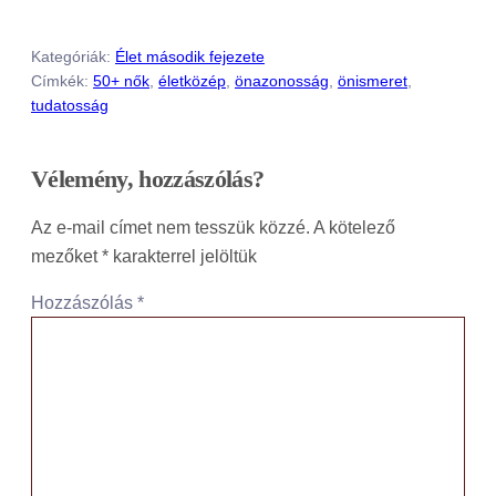
történik, időtartama 30 perc
Kategóriák:
Élet második fejezete
Címkék:
50+ nők
, 
életközép
, 
önazonosság
, 
önismeret
, 
tudatosság
Vélemény, hozzászólás?
Az e-mail címet nem tesszük közzé.
A kötelező
mezőket
*
karakterrel jelöltük
Hozzászólás
*