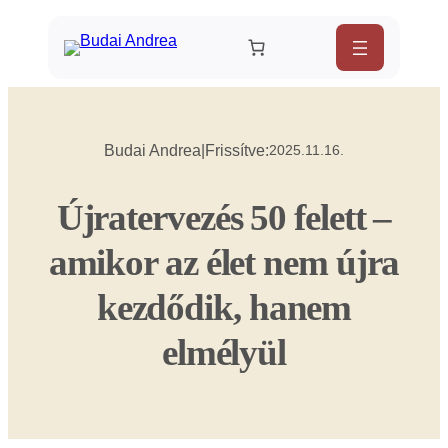
Ugrás
a
tartalomhoz
Budai Andrea
|
Frissítve:
2025.11.16.
Újratervezés 50 felett –
amikor az élet nem újra
kezdődik, hanem
elmélyül