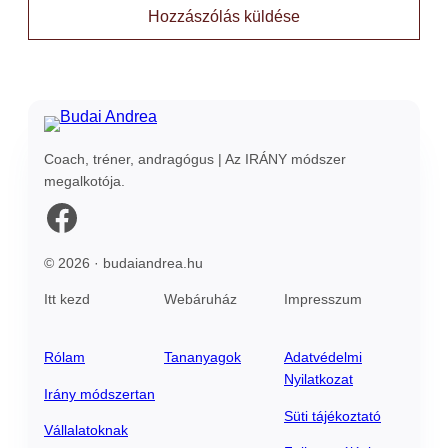
Coach, tréner, andragógus | Az IRÁNY módszer
megalkotója.
Facebook
© 2026 · budaiandrea.hu
Itt kezd
Webáruház
Impresszum
Rólam
Tananyagok
Adatvédelmi
Nyilatkozat
Irány módszertan
Süti tájékoztató
Vállalatoknak