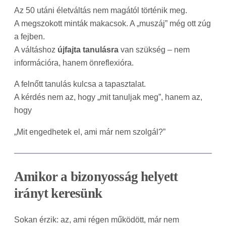
Az 50 utáni életváltás nem magától történik meg.
A megszokott minták makacsok. A „muszáj” még ott zúg
a fejben.
A váltáshoz
újfajta tanulásra
van szükség – nem
információra, hanem önreflexióra.
A felnőtt tanulás kulcsa a tapasztalat.
A kérdés nem az, hogy „mit tanuljak meg”, hanem az,
hogy
„Mit engedhetek el, ami már nem szolgál?”
Amikor a bizonyosság helyett
irányt keresünk
Sokan érzik: az, ami régen működött, már nem